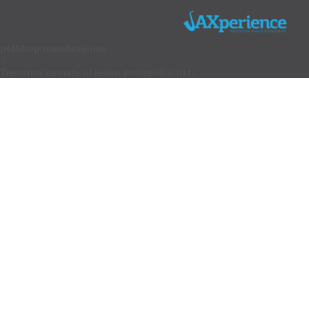
petShop narudzbenica

Trenutno nemate ni jedan proizvod u listi.