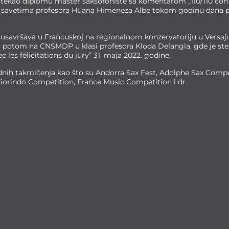
 je stekao diplomu master saksofoniste sa komentarom „110/110 con
nim savetima profesora Huana Himeneza Albe tokom godinu dana
se usavršava u Francuskoj na regionalnom konzervatoriju u Versaj
, a potom na CNSMDP u klasi profesora Kloda Delangla, gde je st
les félicitations du jury” 31. maja 2022. godine.
dnih takmičenja kao što su Andorra Sax Fest, Adolphe Sax Comp
iorindo Competition, France Music Competition i dr.