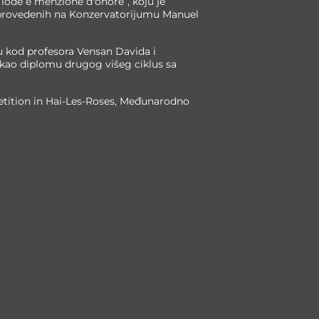
 lode e menzione d'onore”, koju je
 provedenih na Konzervatorijumu Manuel
u kod profesora Vensan Davida i
ekao diplomu drugog višeg ciklus sa
etition in Hai-Les-Roses, Međunarodno