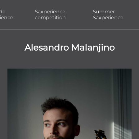
ade
Saxperience
Summer
ience
competition
Saxperience
Alesandro Malanjino