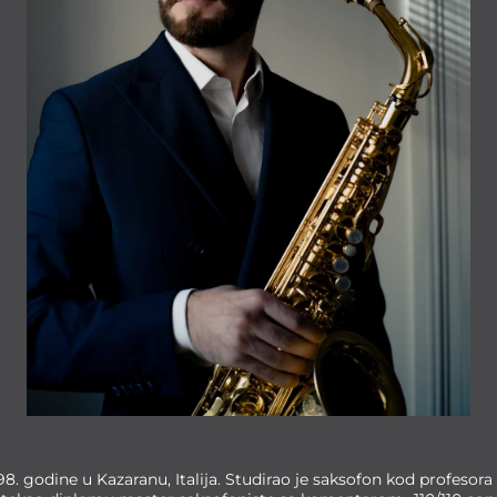
98. godine u Kazaranu, Italija. Studirao je saksofon kod profesor