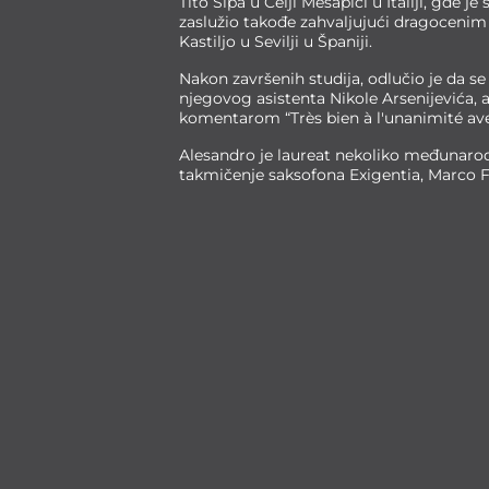
Tito Šipa u Čelji Mesapici u Italiji, gde
zaslužio takođe zahvaljujući dragoce
Kastiljo u Sevilji u Španiji.
Nakon završenih studija, odlučio je da 
njegovog asistenta Nikole Arsenijevića
komentarom “Très bien à l'unanimité avec 
Alesandro je laureat nekoliko međunaro
takmičenje saksofona Exigentia, Marco F