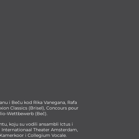
lanu i Beču kod Rika Vanegana, Rafa
xion Classics (Brisel), Concours pour
elio-Wettbewerb (Beč).
u, koju su vodili ansambli Ictus i
a Internationaal Theater Amsterdam,
 Kamerkoor i Collegium Vocale.