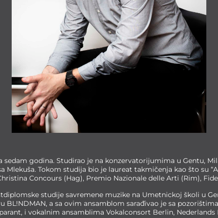
 sa sedam godina. Studirao je na konzervatorijumima u Gentu, Mi
sa Mlekuša. Tokom studija bio je laureat takmičenja kao što su “A
hristina Concours (Hag), Premio Nazionale delle Arti (Rim), Fid
stdiplomske studije savremene muzike na Umetnickoj školi u Gent
stavu BL!NDMAN, a sa ovim ansamblom sarađivao je sa pozorištim
sparant, i vokalnim ansamblima Vokalconsort Berlin, Nederlands