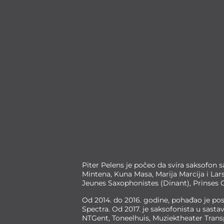
Piter Pelens je počeo da svira saksofon
Mintena, Kuna Masa, Marija Marcija i Lar
Jeunes Saxophonistes (Dinant), Prinses C
Od 2014. do 2016. godine, pohađao je po
Spectra. Od 2017. je saksofonista u sa
NTGent, Toneelhuis, Muziektheater Tran