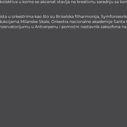
 kolektiva u kome se akcenat stavlja na kreativnu saradnju sa
ista u orkestrima kao što su Briselska filharmonija, Symfonieork
ukcijama Milanske Skale, Orkestra nacionalne akademije Santa C
onzervatorijumu u Antverpenu i pomoćni nastavnik saksofona n