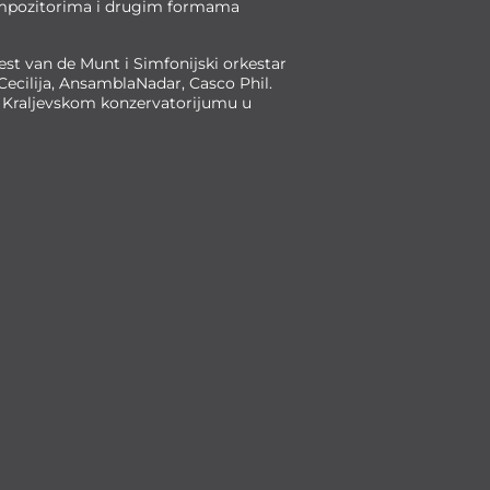
 kompozitorima i drugim formama
est van de Munt i Simfonijski orkestar
ecilija, AnsamblaNadar, Casco Phil.
a Kraljevskom konzervatorijumu u