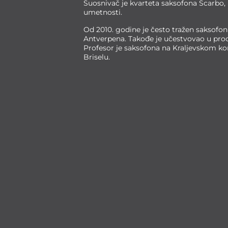
Suosnivač je kvarteta saksofona Scarbo,
umetnosti.
Od 2010. godine je često tražen saksofon
Antverpena. Takođe je učestvovao u prod
Profesor je saksofona na Kraljevskom k
Briselu.