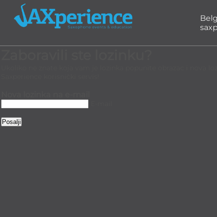
Bel
saxp
Zaboravili ste lozinku?
Ukoliko ne znate koja vam je lozinka popunite obrazac i nova lozin
Saxperience korisnički servis!
Nova lozinka na e-mail
E-mail