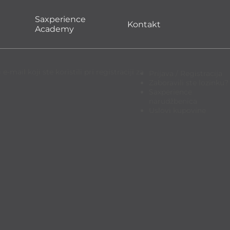
Saxperience
Kontakt
Academy
ail koji ste koristili pri registraciji za
Prijava / Registracija
Zaboravili ste lozinku?
Saxperience
narudžbenica
Uslovi kupovine