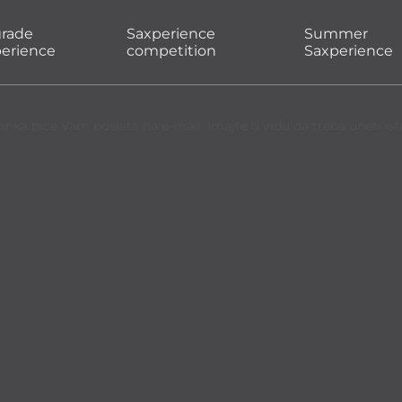
grade
Saxperience
Summer
erience
competition
Saxperience
ka biće Vam poslata na e-mail. Imajte u vidu da treba uneti isti e-m